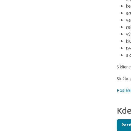
ke
ar
ve
re
vý
kl
tv
a 
S klien
Službu
Poslání
Kde
Par