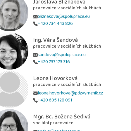
Jaroslava Bliznáková
pracovnice v sociálních službách
bliznakova@spoluprace.eu
+420 734 443 826
Ing. Věra Šandová
pracovnice v sociálních službách
sandova@spoluprace.eu
+420 737 173 316
Leona Hovorková
pracovnice v sociálních službách
leona.hovorkova@pdzvymenik.cz
+420 605 128 091
Mgr. Bc. Božena Šedivá
sociální pracovnice