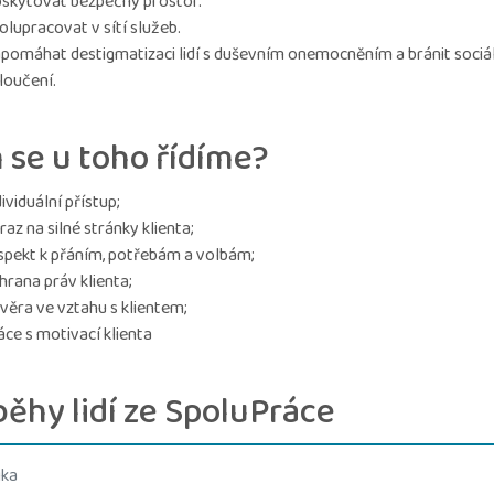
skytovat bezpečný prostor.
olupracovat v sítí služeb.
pomáhat destigmatizaci lidí s duševním onemocněním a bránit soci
loučení.
 se u toho řídíme?
dividuální přístup;
raz na silné stránky klienta;
spekt k přáním, potřebám a volbám;
hrana práv klienta;
věra ve vztahu s klientem;
áce s motivací klienta
běhy lidí ze SpoluPráce
ika