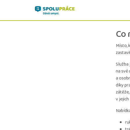
Přejít na obsah
Main Navigation
Co 
Místo, 
zastavi
Služba 
na své 
a osobn
díky pr
zátěže,
v jejich
Nabídka
ru
tr