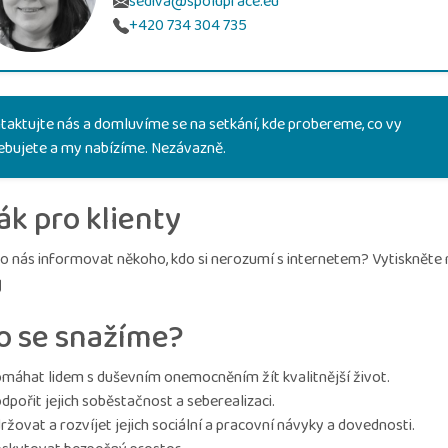
sediva@spoluprace.eu
+420 734 304 735
taktujte nás a domluvíme se na setkání, kde probereme, co vy
ebujete a my nabízíme. Nezávazně.
ák pro klienty
o nás informovat někoho, kdo si nerozumí s internetem? Vytiskněte
o se snažíme?
máhat lidem s duševním onemocněním žít kvalitnější život.
dpořit jejich soběstačnost a seberealizaci.
ržovat a rozvíjet jejich sociální a pracovní návyky a dovednosti.