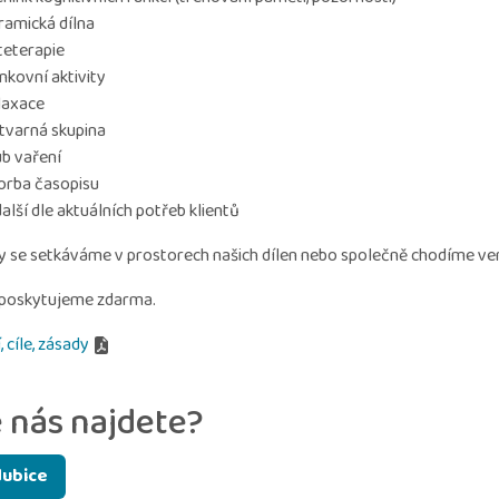
ramická dílna
teterapie
nkovní aktivity
laxace
tvarná skupina
ub vaření
orba časopisu
další dle aktuálních potřeb klientů
ty se setkáváme v prostorech našich dílen nebo společně chodíme ve
 poskytujeme zdarma.
, cíle, zásady
 nás najdete?
dubice