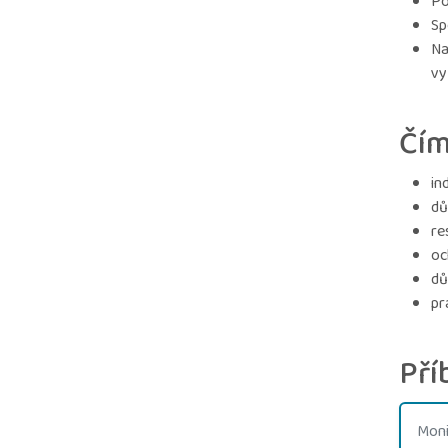
Po
Sp
Na
vy
Čím
in
dů
re
oc
dů
pr
Pří
Mon