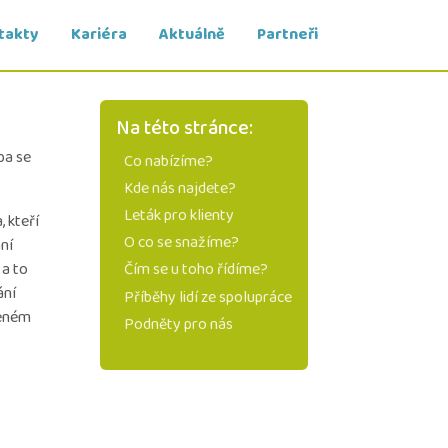
takty
Kariéra
Aktuálně
Partneři
Na této stránce:
ba se
Co nabízíme?
Kde nás najdete?
Leták pro klienty
 kteří
O co se snažíme?
ní
 a to
Čím se u toho řídíme?
ání
Příběhy lidí ze spolupráce
veném
Podněty pro nás