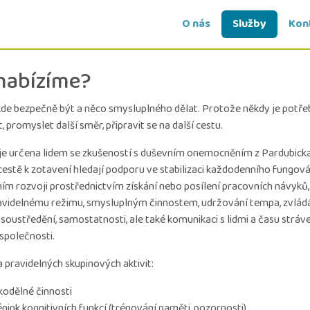
O nás
Služby
Kon
nabízíme?
kde bezpečně být a něco smysluplného dělat. Protože někdy je potře
t, promyslet další směr, připravit se na další cestu.
je určena lidem se zkušeností s duševním onemocněním z Pardubicka,
cestě k zotavení hledají podporu ve stabilizaci každodenního fungová
ím rozvoji prostřednictvím získání nebo posílení pracovních návyků,
avidelnému režimu, smysluplným činnostem, udržování tempa, zvlád
 soustředění, samostatnosti, ale také komunikaci s lidmi a času strá
 společnosti.
 pravidelných skupinových aktivit:
kodělné činnosti
énink kognitivních funkcí (trénování paměti, pozornosti)