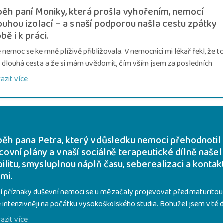
běh paní Moniky, která prošla vyhořením, nemocí
louhou izolací – a s naší podporou našla cestu zpátky
bě i k práci.
 nemoc se ke mně plíživě přibližovala. V nemocnici mi lékař řekl, že t
 dlouhá cesta a že si mám uvědomit, čím vším jsem za posledních
iceti let prošla – neustálým pracovním stresem, přetížením a tlakem.
azit více
d byl poslední ranou. Izolace mě zlomila a já vyhořela. V nemocnici s
ali dva měsíce. Poté jsem docházela do denního stacionáře, kde mi v
hli. Měla jsem ještě nastoupit na pobyt do léčebny, ale nakonec jse
dla i bez něj. Dlouhou dobu jsem byla v pracovní neschopnosti. Jedno
mi kamarádka předala informaci, že ve Výměníku hledají uklízečku,
běh pana Petra, který v důsledku nemoci přehodnotil
adně pracovníka do šicí dílny. Po konzultaci v šicí dílně mi však bylo
covní plány a v naší sociálně terapeutické dílně našel
ručeno nastoupit do sociálně terapeutické dílny. Tam jsem se začala
bilitu, smysluplnou náplň času, seberealizaci a kontak
u dávat dohromady – nejprve nácvikem pravidelnosti, postupným
dmi.
dněním a zapojením při různých skupinových aktivitách. Postupně jse
í příznaky duševní nemoci se u mě začaly projevovat před maturitou
ala až k pracovní konzultantce, se kterou jsme společně našly místo
ě intenzivněji na počátku vysokoškolského studia. Bohužel jsem v té 
o pro mě – v Café Robinson, kde funguje podpora v zaměstnávání. D
hledal odbornou pomoc. Problémy se stupňovaly a před bakalářský
 jsem znovu našla cestu zpět k práci i sama k sobě.
azit více