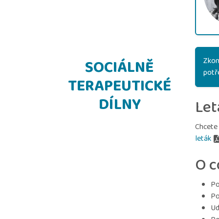
Zkon
SOCIÁLNĚ
potř
TERAPEUTICKÉ
DÍLNY
Let
Chcete 
leták
O c
Po
Po
Ud