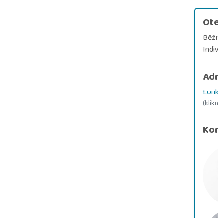
Ote
Běžn
Indi
Ad
Lonk
(klik
Kon