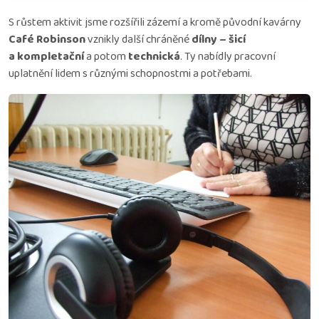
S růstem aktivit jsme rozšířili zázemí a kromě původní kavárny
Café Robinson
vznikly další chráněné
dílny – šicí
a kompletační
a potom
technická
. Ty nabídly pracovní
uplatnění lidem s různými schopnostmi a potřebami.