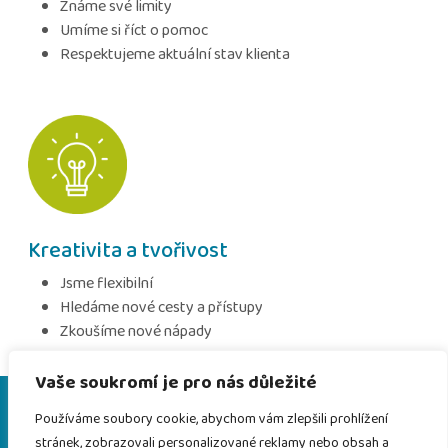
Známe své limity
Umíme si říct o pomoc
Respektujeme aktuální stav klienta
Kreativita a tvořivost
Jsme flexibilní
Hledáme nové cesty a přístupy
Zkoušíme nové nápady
Vaše soukromí je pro nás důležité
SPOLUPRÁCE25 z.s.
Používáme soubory cookie, abychom vám zlepšili prohlížení
Lonkova 510, 530 09, Pardubice II - Polabiny
stránek, zobrazovali personalizované reklamy nebo obsah a