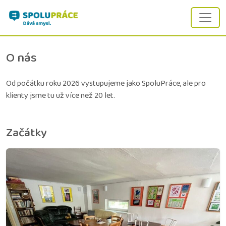
Přejít na obsah
Main Navigation
O nás
Od počátku roku 2026 vystupujeme jako SpoluPráce, ale pro
klienty jsme tu už více než 20 let.
Začátky