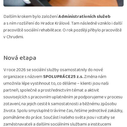
Dalším krokem bylo založení
Administrativních služeb
a s ním rozšíření do Hradce Králové. Tam následně vzniklo i další
pracoviště sociální rehabilitace. O rok později přibylo pracoviště
v Chrudimi.
Nová etapa
V roce 2026 se sociální služby osamostatnily do nové
organizace s názvem
SPOLUPRÁCE25 z.s.
Změna nám
umožnila lépe vystihnout to, co děláme – klienti jsou naši
partneři, společně a prostřednictvím témat a aktivit
souvisejících s pracovním uplatněním je podporujeme v procesu
zotavení, na jejich cestě k samostatnosti a běžnému způsobu
života. Spolu smysluplně trávíme čas, řešíme jednotlivé zakázky,
pomáháme do práce. Součástí našeho světa jsou i vztahy se
zaměstnavateli a dalšími sociálními službami a institucemi