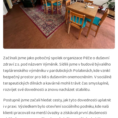
Začínali jsme jako pobočný spolek organizace Péče o duševní
zdraví z.s. pod názvem Výměník. Sídlili jsme v budově bývalého
teplárenského výměníku v pardubických Polabinách, kde vznikl
bezpečný prostor pro lidi s duševním onemocněním. V sociálně
terapeutických dílnách a kavárně mohli trávit čas smysluplně,
rozvíjet své dovednosti a znovu nacházet stabilitu.
Postupně jsme začali hledat cesty, jak tyto dovednosti uplatnit
i v praxi. Výsledkem bylo otevření sociálního podniku, kde naši
klienti pracovali na menší úvazky a získávali první zkušenosti